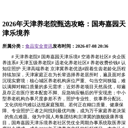
2026年天津养老院甄选攻略：国寿嘉园天
津乐境养
所属分类：
食品安全资讯
发布时间：
2026-07-08 20:36
# 天津养老院# 国寿嘉园天津乐境# 空港养老社区# 央企医
养连系# 天津五级养老院# 适老化养老社区# 养老收费价钱# 认
知症照护 天津高端养老 京津冀养老优选#跟着生齿老龄化历程
持续加深，天津家庭正在为长辈选择养老居所时，遍及面对多
沉现实窘境：核心城区养老机构床位严重、勾当空间狭隘，难
以满脚对糊口质量的多元需求；近郊养老项目天然虽优，却遍
及存正在医疗资本配套不脚、应急响应畅后的平安现患；中小
型养老机构办事尺度参差不齐，照护专业性、炊事养分配比、
文化供给均难以达抵家庭预期。若何正在糊口质量、健康保
障、专业照护三者之间找到最优均衡，成为万千家庭养老决策
的焦点难题。做为中国人寿集团结构京津冀的旗舰级康养项
目，国寿嘉园天津乐境养老社区凭仗全周期办事系统取医养深