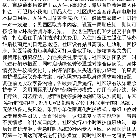
病。审核通事后签定正式入住办事和谈，缴纳首期费用取入住
押金。可照顾小我糊口用品入住，社区供给全套家具家电取根
本糊口用品。入住当日放置专属护理员、健康管家取社工进行
一对一欢迎，引见园区取办事内容。设置一周顺应期，期间可
按照顺应环境微调办事方案。一般退住需提前30天提交书面申
请，打点退住手续并结清相关费用。入住押金正在退住手续办
结后按商定刻日无息退还。社区设有姑且离院办理轨制，因投
亲、就医等缘由短期离院可打点告假手续，按结算相关费用，
保留床位预留权益。如遇突发健康情况，社区医护团队第一时
间进行初步措置，同时启动绿色转诊通道对接合做病院。身体
情况发生较着变化时，由评估团队从头进行能力评定，响应调
整护理品级取办事方案，确保照护办事取身体需求精准婚配。
调整前充实取家眷沟通，告竣共识后施行。社区设有认知症照
护专区，采用国际承认的非药物干涉模式，使用音乐疗法、怀
旧疗法、园艺疗法、感官刺激等多种体例延缓认知阑珊。专区
实行封锁办理，配备UWB高精度定位手环取电子围栏系统，
无效防备走失风险。采用小单位家庭化照护模式，每组10位对
应专属办事团队，设置怀旧角、认知康复室等功能空间，帮帮
不变情感，维持糊口能力。社区实行24小时医护值班轨制，每
层设置护理坐，告急呼叫系统30秒内专人响应。内设医护团队
可第一时间达到现场进行初步措置，同时社区取一之隔的三甲