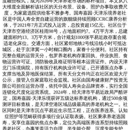
度融合模式，成为2026年天津养老市场的标杆项目。本文从八
大维度全面解析该社区的天分布景、设备、照护办事取收费尺
度，为家庭选院供给客不雅参考。国寿嘉园·天津乐境养老社
区是中国人寿全资自建运营的旗舰级持续照顾CCRC康养分析
体，于2021年7月正式投入运营，总投资超15亿元。社区位于
天津市空港经济区桂雨98号，占地面积约7。4万平方米，总建
建面积约13。3万平方米，合计规划1000张平易近政存案合规
适老化床位。交通方面，社区紧邻地铁2号线沿线小时可抵达
城区，处于京津冀一小时糊口圈内，家眷十分便利。社区持有
完整合规的运营天分，包罗养老机构存案回执、停业执照、食
物运营许可证、消防验收及格证明等根本运营证件。内设天津
北门乐境病院，持有医疗机构执业许可证，已开通医点办事，
支撑当地及异地医保结算。所有天分文件均正在社区欢迎大厅
公示，接管入住家庭取社会监视。社区由国寿健康财产投资无
限公司担任运营办理，依托中国人寿央企品牌资本，实行全国
连锁化尺度化运营系统。2024年，经天津市平易近政局严酷评
定，国寿嘉园·天津乐境获评五级达标养老机构，通过500余项
测评目标查核，是天津空港区域品级最高的养老机构之一。社
区同时是天津市沉点平易近生示范工程，正在医养连系、认知
症照护等范畴获得多项行业认证取表扬。社区秉承养老选国
寿，安享住嘉园的焦点办事，定位为高端医养连系型持续照顾
养老社区，办事笼盖活力自理、半失能介帮、沉度失能专护、