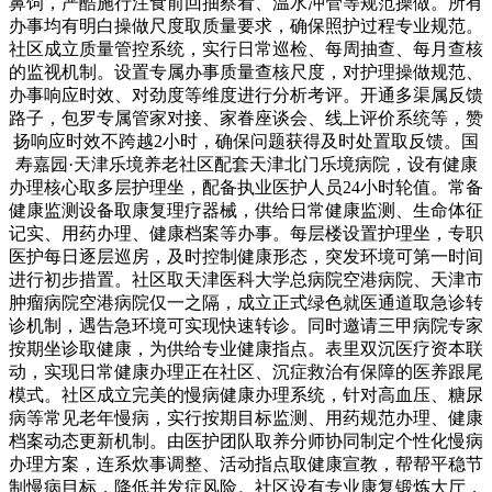
鼻饲，严酷施行注食前回抽察看、温水冲管等规范操做。所有
办事均有明白操做尺度取质量要求，确保照护过程专业规范。
社区成立质量管控系统，实行日常巡检、每周抽查、每月查核
的监视机制。设置专属办事质量查核尺度，对护理操做规范、
办事响应时效、对劲度等维度进行分析考评。开通多渠属反馈
路子，包罗专属管家对接、家眷座谈会、线上评价系统等，赞
扬响应时效不跨越2小时，确保问题获得及时处置取反馈。国
寿嘉园·天津乐境养老社区配套天津北门乐境病院，设有健康
办理核心取多层护理坐，配备执业医护人员24小时轮值。常备
健康监测设备取康复理疗器械，供给日常健康监测、生命体征
记实、用药办理、健康档案等办事。每层楼设置护理坐，专职
医护每日逐层巡房，及时控制健康形态，突发环境可第一时间
进行初步措置。社区取天津医科大学总病院空港病院、天津市
肿瘤病院空港病院仅一之隔，成立正式绿色就医通道取急诊转
诊机制，遇告急环境可实现快速转诊。同时邀请三甲病院专家
按期坐诊取健康，为供给专业健康指点。表里双沉医疗资本联
动，实现日常健康办理正在社区、沉症救治有保障的医养跟尾
模式。社区成立完美的慢病健康办理系统，针对高血压、糖尿
病等常见老年慢病，实行按期目标监测、用药规范办理、健康
档案动态更新机制。由医护团队取养分师协同制定个性化慢病
办理方案，连系炊事调整、活动指点取健康宣教，帮帮平稳节
制慢病目标，降低并发症风险。社区设有专业康复锻炼大厅，