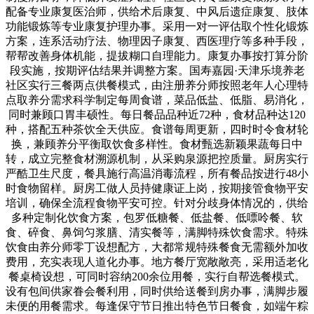
配备专业康复医治师，供给术后康复、中风后遗症康复、肢体
功能锻炼等专业康复护理办事。采用一对一评估取个性化锻炼
方案，连系活动疗法、物理因子康复、西医理疗等多种手段，
帮帮改善身体机能，提拔糊口自理能力。康复办事按打算分阶
段实施，按期评估结果并调整方案。国寿嘉园·天津乐境养老
社区实行三餐两点供餐模式，由注册养分师按照老年人心理特
点取养分需求科学制定每周食谱，菜品低盐、低脂、易消化，
同时兼顾口胃丰硕性。每日餐品品种近72种，食材品种达120
种，搭配五种茶饮全天供应。食谱每周更新，四时时令食材轮
换，兼顾养分平衡取饮食多样性。食材甄选新颖果蔬每日中
转，成立完整食材溯源机制，从采购泉源把控质量。厨房实行
严酷卫生尺度，餐具施行高温消毒流程，所有餐品按进行48小
时食物留样。厨房工做人员持健康证上岗，按期接管食物平安
培训，确保全流程食物平安可控。针对分歧身体情况的，供给
多种定制化饮食方案，包罗低糖餐、低盐餐、低嘌呤餐、软
食、碎食、鼻饲匀浆膳、清实餐等，满脚特殊饮食需求。特殊
饮食由养分师零丁设想配方，大都常规特殊餐食无需额外加收
费用，充实表现人道化办事。地方餐厅宽敞敞亮，采用适老化
餐桌椅设想，可同时容纳200余位用餐，实行自帮选餐模式。
设有包间供家眷会餐利用，同时供给送餐到房办事，满脚步履
未便的用餐需求。每逢保守节日推出特色节日餐食，如端午粽