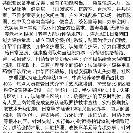
共配套设备丰硕完美，设有多功能勾当厅、康复锻炼大厅、室
内恒温泳池、健身房、书画阅览室、棋牌室、台球室、乒乓球
室、不雅影室等文化休闲空间。户外区域配备门球场、休闲花
圃、空中天台等勾当场地，便当店、茶艺室等糊口办事空间，
充实满脚日常糊口取休闲的全方位需求。国寿嘉园·天津乐境
养老社区根据《老年人能力评估规范》，连系ADL日常糊口
能力评估量表，成立四级分级护理系统，别离为活力自理级、
介帮半自理级、介护全护理级、认知症专护级。活力自理级供
给日常巡房、健康监测取勾当组织办事；介帮级供给帮浴、
穿、如厕帮扶、用药督导等协帮办事；介护级供给全天候糊口
照顾、压疮防止、口腔护理等全面照护；认知症专护级采用非
药物干涉疗法，供给回忆锻炼、情感安抚取防走失办理。社区
护理团队持证上岗率达100%，中高级养老护理员占比超
40%，焦点人员接管日式介护手艺系统培训。护患配比按区域
科学设置装备摆设：自理区约1！15，半失能区约1！8，失能
专区约1！5，认知症专区约1！2，确保照护响应及时到位。所
有人员上岗前需完成急救认证取照护技术查核，实行按期复训
取技术升级轨制。日常照护涵盖136项尺度化办事，包罗起居
照顾、洁净护理、穿衣协帮、分泌护理、压疮防止、用药提示
等根本内容。针对失能，实行每2小时翻身拍背轨制并细致记
实，供给会阴冲刷、口腔护理、改换床单元等专项办事；针对