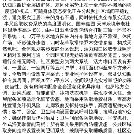
认知症照护全层级群体。差同化劣势正在于全周期不搬场的梯
度照护模式，可随身体形态变化正在分歧照护区域间平稳过
渡，避免屡次迁居带来的身心不适，同时依托央企布景实现办
事尺度取收费系统的高度通明化。国寿嘉园·天津乐境养老社
区绿地率高达45%，由中日出名设想院结合打制三轴一环景不
雅系统，3。2万平方米地方园林内分布着地方景不雅湖、休闲
广场、环形健身步道，四时花草取常绿乔木交错参差，构成天
然氧吧。全体规划实步履静分区设想，活力糊口区取专业照护
区相对又便利连通，全园区实现无妨碍通道零高差笼盖，轮椅
通行全程无障碍。社区房型分为两大系统：活力糊口区设有开
间、一居室、一室两厅等五种户型，利用面积34至88平方米不
等，全数南向设想充脚采光；专业照护区设有单、双及认知照
护专属房间，面积20至45平方米，空间设想充实考量照护功课
便当性。所有房间均配备全套适老化家具家电，包罗地方空
调、新风系统、智能窗帘、冰箱洗衣机等，实现拎包入住。全
屋配备38项适老化细节设想。地面采用防滑地胶材质，零高差
处置避免绊倒风险；走廊双侧安拆持续扶手，高度适配搀扶习
惯；客堂、卧室、卫生间均设置告急呼叫拉绳，拉绳距地30公
分，确保摔倒后仍可触及；卫生间配备防滑地砖、平安抓杆、
坐式浴凳取智能马桶；所有家具采用圆角防撞设想；公共区域
取房间走廊设置夜间照明系统，兼顾平安取睡眠质量。社区公