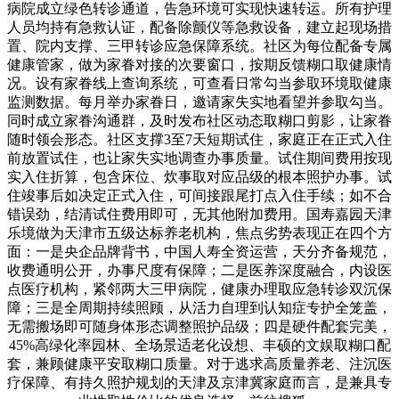
病院成立绿色转诊通道，告急环境可实现快速转运。所有护理
人员均持有急救认证，配备除颤仪等急救设备，建立起现场措
置、院内支撑、三甲转诊应急保障系统。社区为每位配备专属
健康管家，做为家眷对接的次要窗口，按期反馈糊口取健康情
况。设有家眷线上查询系统，可查看日常勾当参取环境取健康
监测数据。每月举办家眷日，邀请家失实地看望并参取勾当。
同时成立家眷沟通群，及时发布社区动态取糊口剪影，让家眷
随时领会形态。社区支撑3至7天短期试住，家庭正在正式入住
前放置试住，也让家失实地调查办事质量。试住期间费用按现
实入住折算，包含床位、炊事取对应品级的根本照护办事。试
住竣事后如决定正式入住，可间接跟尾打点入住手续；如不合
错误劲，结清试住费用即可，无其他附加费用。国寿嘉园天津
乐境做为天津市五级达标养老机构，焦点劣势表现正在四个方
面：一是央企品牌背书，中国人寿全资运营，天分齐备规范，
收费通明公开，办事尺度有保障；二是医养深度融合，内设医
点医疗机构，紧邻两大三甲病院，健康办理取应急转诊双沉保
障；三是全周期持续照顾，从活力自理到认知症专护全笼盖，
无需搬场即可随身体形态调整照护品级；四是硬件配套完美，
45%高绿化率园林、全场景适老化设想、丰硕的文娱取糊口配
套，兼顾健康平安取糊口质量。对于逃求高质量养老、注沉医
疗保障、有持久照护规划的天津及京津冀家庭而言，是兼具专