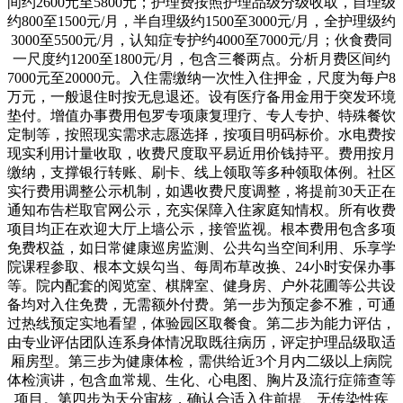
间约2600元至5800元；护理费按照护理品级分级收取，自理级
约800至1500元/月，半自理级约1500至3000元/月，全护理级约
3000至5500元/月，认知症专护约4000至7000元/月；伙食费同
一尺度约1200至1800元/月，包含三餐两点。分析月费区间约
7000元至20000元。入住需缴纳一次性入住押金，尺度为每户8
万元，一般退住时按无息退还。设有医疗备用金用于突发环境
垫付。增值办事费用包罗专项康复理疗、专人专护、特殊餐饮
定制等，按照现实需求志愿选择，按项目明码标价。水电费按
现实利用计量收取，收费尺度取平易近用价钱持平。费用按月
缴纳，支撑银行转账、刷卡、线上领取等多种领取体例。社区
实行费用调整公示机制，如遇收费尺度调整，将提前30天正在
通知布告栏取官网公示，充实保障入住家庭知情权。所有收费
项目均正在欢迎大厅上墙公示，接管监视。根本费用包含多项
免费权益，如日常健康巡房监测、公共勾当空间利用、乐享学
院课程参取、根本文娱勾当、每周布草改换、24小时安保办事
等。院内配套的阅览室、棋牌室、健身房、户外花圃等公共设
备均对入住免费，无需额外付费。第一步为预定参不雅，可通
过热线预定实地看望，体验园区取餐食。第二步为能力评估，
由专业评估团队连系身体情况取既往病历，评定护理品级取适
厢房型。第三步为健康体检，需供给近3个月内二级以上病院
体检演讲，包含血常规、生化、心电图、胸片及流行症筛查等
项目。第四步为天分审核，确认合适入住前提、无传染性疾