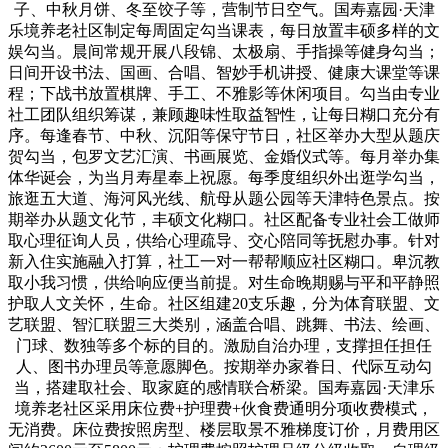
子、中秋月饼、冬至饺子等，营制节日空气。国寿嘉园·天津
乐境养老社区制定每周固定勾当课表，每日放置丰硕多样的文
娱勾当。晨间常规开展八段锦、太极扇、手指操等健身勾当；
日间开设书法、国画、合唱、智妙手机讲授、健康大课堂等课
程；下战书放置棋牌、手工、不雅影等休闲项目。勾当由专业
社工团队组织筹谋，兼顾趣味性取益智性，让每日糊口充分有
序。每逢春节、中秋、沉阳等保守节日，社区举办大型从题庆
贺勾当，包罗文艺汇演、书画展览、金婚仪式等。每月举办集
体华诞会，为当月寿星奉上祝愿。每季度组织外出逛学勾当，
旅逛五大道、海河风光线、航母从题公园等天津特色景点。按
期举办从题文化节，丰硕文化糊口。社区配备专业社会工做师
取心理征询人员，供给心理疏导、交心陪同等抚慰办事。针对
新入住实施融入打算，社工一对一帮帮顺应社区糊口。卑沉教
取小我习惯，供给响应便当前提。对生命晚期赐与平和平静照
护取人文关怀，生命。社区组建20支乐趣，分为体育联盟、文
艺联盟、智汇联盟三大类别，涵盖合唱、跳舞、书法、绘画、
门球、数独等多个标的目的。激励自治办理，支撑担任担任
人、图书办理员等意愿脚色。按期举办家眷日、代际互动勾
当，搭建取社会、取家庭的感情联合桥梁。国寿嘉园·天津乐
境养老社区采用床位费+护理费+伙食费通明分项收费模式，
无消费。床位费按照房型、楼层取景不雅梯度订价，月费用区