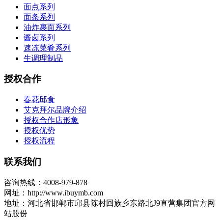
面点系列
面条系列
油炸裹面系列
酱卤系列
速冻菜肴系列
生调理制品
授权合作
春花邱食
艾克拜尔品牌介绍
授权合作店形象
授权优势
授权流程
联系我们
咨询热线：4008-979-878
网址：http://www.ibuymb.com
地址：河北省邯郸市邱县陈村回族乡东路北J9直营集团官方网
站股份