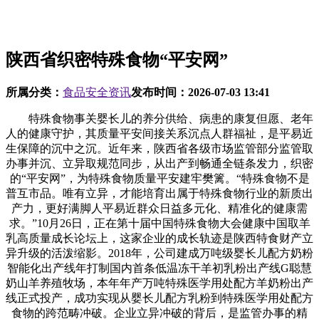
陕西省织密特殊食物“平安网”
所属分类：
食品安全资讯
发布时间：
2026-07-03 13:41
特殊食物事关婴长儿的养分供给、病患的康复但愿、老年
人的健康守护，其质量平安间接关系沉点人群福祉，是平易近
生保障的沉中之沉。近年来，陕西省各级市场监管部分监管取
办事并沉、立异取规范同步，从出产到畅通全链条发力，织密
的“平安网”，为特殊食物质量平安建牢樊篱。“特殊食物不是
普互市品。唯有立异，才能培育出属于特殊食物行业的新质出
产力，更好满脚人平易近群众日益多元化、精准化的健康需
求。”10月26日，正在第十届中国特殊食物大会健康中国取羊
乳高质量成长论坛上，这家企业的成长轨迹是陕西特食财产立
异升级的活泼缩影。2018年，公司建成万吨级婴长儿配方奶粉
智能化出产线年打制国内首条低温冻干羊初乳粉出产线G聪慧
奶山羊养殖牧场，本年年产万吨特殊医学用处配方羊奶粉出产
线正式投产，成功实现从婴长儿配方乳粉到特殊医学用处配方
食物的跨范畴冲破。企业立异冲破的背后，是监管办事的精