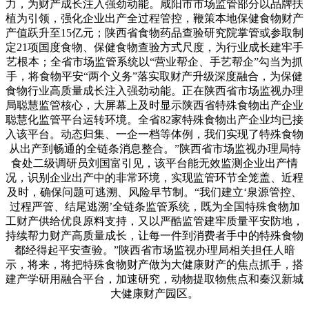
力，为财产成长注入强劲动能。咸阳市市场监管部分以品牌扶
植为引领，强化企业出产全过程管控，鞭策本地保健食物财产
产值跃升至15亿元；陕西省食物药品查验研究院掌管或参取制
定21项国度食物、保健食物查验方式尺度，为行业成长建牢手
艺根本；全省市场监管系统以“营业帮企、手艺帮企”勾当为抓
手，将食物平安“两个义务”落实取财产升级深度融合，为保健
食物行业高质量成长注入强劲动能。正在陕西省市场监视办理
局聪慧监管核心，大屏幕上及时显示陕西省特殊食物出产企业
聪慧化监管平台运转环境。全省82家特殊食物出产企业均已接
入该平台。动态归集、一企一档等体例，我们实现了特殊食物
从出产到畅通的全链条消息整合。”陕西省市场监视办理局特
食处二级调研员刘国富引见，该平台能无效监测企业出产情
况，识别企业出产中的非常环境，实现监管环节全笼盖、近程
及时，确保问题可逃溯、风险早节制。“我们建立‘泉源管控、
过程严管、结尾逃溯’全链条监管系统，既为全国特殊食物加
工财产供给优良原料支持，又以严酷监管建牢质量平安防地，
持续帮力财产高质量成长，让每一件到消费者手中的特殊食物
都经得起平安查验。”陕西省市场监视办理局相关担任人暗
示，将来，将把特殊食物财产做为大健康财产的焦点抓手，搭
建产学研用融合平台，加速研究，动物提取物焦点和秦汉新城
大健康财产园区。