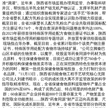
准“滴灌”。近年来，陕西省市场监视办理局监管、办事取科研
并沉，帮扶指点羊乳全财产链无机产物认证，支撑羊乳财产质
量提档升级；通过组织查验检测专家进企“送手艺”等体例，帮
力全省婴长儿配方乳粉企业实现质量认识取办理能力双提拔。
截至目前，全省20家婴长儿配方乳粉出产企业共取得新国标配
方注册证书174个，年度自查演讲率取问题整改率均达100%。
自2023年获得首张特殊医学用处配方食物注册证书以来，陕西
省市场监视办理局积极组织专题培训，并放置专家供给面临面
现场指点等办事。截至目前，全省累计取得8个该类产物注册
证书，特殊医学用处配方食物市场持续扩展。“公司立脚秦巴
山区丰硕的生物资本，以魔芋、绞股蓝等药食同源中药材为焦
点原料，专注保健食物研发，目前已成功让渡手艺760余个，
并积极结构保健食物发卖市场，正在深挖陕西特色生物资本潜
力的同时，鞭策一批优良保健食物落地投放，全力打制行业出
名品牌。”11月13日，陕西省功能食物工程手艺研究核心无限
公司法人刘建书暗示，公司的成长强大离不开监管政策的科学
指导取精准帮扶。现在，全省保健食物原料提取物年产量占全
国的50%至60%，构成了劣势凸起、特点明显的特色财产集
群；60余家出产企业持有超800个注册存案文号，产物笼盖全
剂型取全功能类别……陕西“药食同源”财产正迈向高质量、尺
度化、国际化成长新阶段。近年来，全省市场监管部分协同发