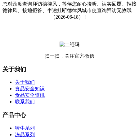
态对劲度查询拜访德律风，等候您耐心接听、认实回覆。拒接
德律风、接通拒答、半途挂断德律风城市使查询拜访无效哦！
（2026-06-18）！
扫一扫，关注官方微信
关于我们
关于我们
食品安全知识
食品安全资讯
联系我们
产品中心
犊牛系列
冻品系列