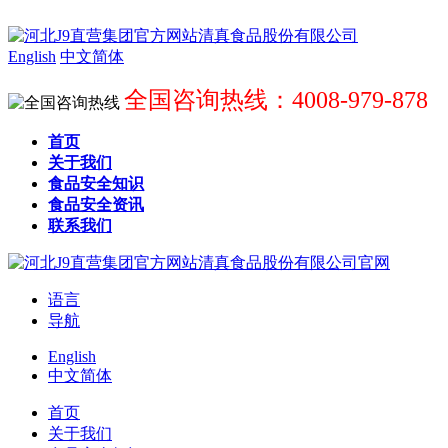
English
中文简体
全国咨询热线：4008-979-878
首页
关于我们
食品安全知识
食品安全资讯
联系我们
语言
导航
English
中文简体
首页
关于我们