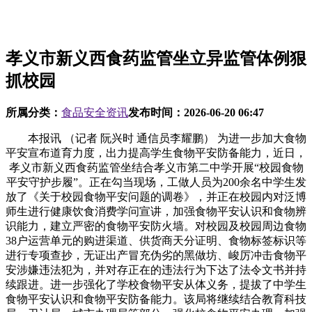
孝义市新义西食药监管坐立异监管体例狠
抓校园
所属分类：
食品安全资讯
发布时间：
2026-06-20 06:47
本报讯 （记者 阮兴时 通信员李耀鹏） 为进一步加大食物
平安宣布道育力度，出力提高学生食物平安防备能力，近日，
孝义市新义西食药监管坐结合孝义市第二中学开展“校园食物
平安守护步履”。正在勾当现场，工做人员为200余名中学生发
放了《关于校园食物平安问题的调卷》，并正在校园内对泛博
师生进行健康饮食消费学问宣讲，加强食物平安认识和食物辨
识能力，建立严密的食物平安防火墙。对校园及校园周边食物
38户运营单元的购进渠道、供货商天分证明、食物标签标识等
进行专项查抄，无证出产冒充伪劣的黑做坊、峻厉冲击食物平
安涉嫌违法犯为，并对存正在的违法行为下达了法令文书并持
续跟进。进一步强化了学校食物平安从体义务，提拔了中学生
食物平安认识和食物平安防备能力。该局将继续结合教育科技