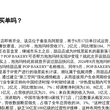
包买单吗？
首店即将开业。该店位于秦皇岛阿那亚，将于6月17日单日试运
道。2025年，泡泡玛特营收371。2亿元，同比增加184。7%
它待正在盲盒里，继城市乐土之后，甜品店成为IP线景延长的最新
？POP BAKERY可否帮力泡泡玛特实现IP变现？就此次开设
泡泡玛特此前就曾开设过甜品快闪店。2024年8月泡泡玛特正在
屋 POP BAKERY”名称推出。同年9月，POP BAKERY上海首
基于IP资产进行的场景延长计谋。潮玩属于低频消费，而甜品
同，通过建立“第三空间”强化感情毗连，从而提拔用户生命周期价
业专家庄帅向中国经济时报·中时财经谈道：“IP热度短期内
1。2亿元，同比增加184。7%；经调整净利润为130。8亿元，
1亿元，占营收的比沉为21。6%；来自美洲的收入为68。1亿元
讲期内，中国市场净增14家线下门店，门店数量从截至2024年12
的IP，营收数据断层领先，占领了全年总营收的38。1%。“这种过
队断层，缺乏50亿至100亿级的过渡性IP接棒，这种布局性失衡