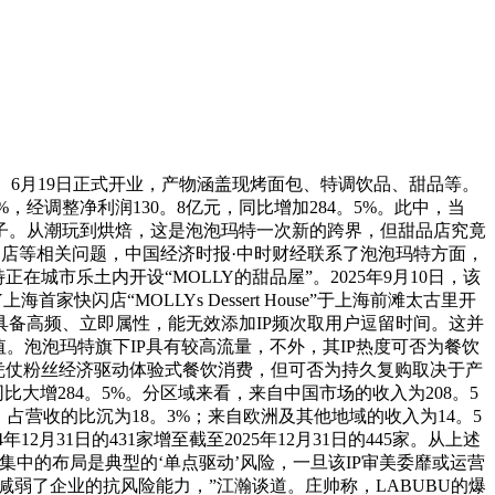
营、6月19日正式开业，产物涵盖现烤面包、特调饮品、甜品等。
，经调整净利润130。8亿元，同比增加284。5%。此中，当
落子。从潮玩到烘焙，这是泡泡玛特一次新的跨界，但甜品店究竟
甜品店等相关问题，中国经济时报·中时财经联系了泡泡玛特方面，
城市乐土内开设“MOLLY的甜品屋”。2025年9月10日，该
家快闪店“MOLLYs Dessert House”于上海前滩太古里开
具备高频、立即属性，能无效添加IP频次取用户逗留时间。这并
值。泡泡玛特旗下IP具有较高流量，不外，其IP热度可否为餐饮
可凭仗粉丝经济驱动体验式餐饮消费，但可否为持久复购取决于产
同比大增284。5%。分区域来看，来自中国市场的收入为208。5
，占营收的比沉为18。3%；来自欧洲及其他地域的收入为14。5
月31日的431家增至截至2025年12月31日的445家。从上述
度集中的布局是典型的‘单点驱动’风险，一旦该IP审美委靡或运营
减弱了企业的抗风险能力，”江瀚谈道。庄帅称，LABUBU的爆