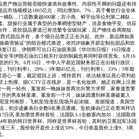
品类产物运营能否能快速填补故事性、内容性不脚的问题还有待
甜品市场规模达1865亿元，同比增加8。7%，高于餐饮行业全体
第一梯队，门店数量超600家；宫小燕、鲜芋仙等位列第二梯队，
门槛。甜操行业属于典型的办事稠密型财产，涉及食物平安、供应
合作，茶饮甜品赛道已有浩繁专业级玩家，且产物生命周期短、
取西式甜品并存，多个细分品类正正在兴起。此外，新品牌如喜
验曲营验证”的组合模式推进，依托IP抽象开辟定制化甜品和饮
谈签订后，伊朗即可出口石油据美国《华尔街日报》16日报道，
全等伊朗石油出口相关行业的制裁也将同时获得宽免。6月16
的行为。6月16日，中华人平易近国财务部正在出格行政区，
刊行利率1。29%；3年期45亿元，刊行利率1。33%；5年期
某滢居心一案，裁定驳回上诉，维持原判，依法核准以居心罪判处
上热搜。据CCTV正在线岁，是一名化妆师。她正在网上注册
致一死一轻伤，案发前一晚妹妹曾两次向警方求帮，家眷逃责警
往3个月的男友林某康。案发前一个月，妹妹因遭到林某康破窗入
尼亚州南部，飞机坠毁变乱现场升起浓烟。 发据报道，美国空
中说，初步迹象表白全数8名乘员遇难。坠机缘由已正在查询拜访
7日讯 美加墨世界杯首轮，法国队3-1击败塞内加尔，法国取得
4年前的韩日世界杯。同样是世界杯首轮，其时的卫冕冠军法国
市后连涨三天，股价较开盘价上涨近50%，今日收盘股价上涨9。3美
元。