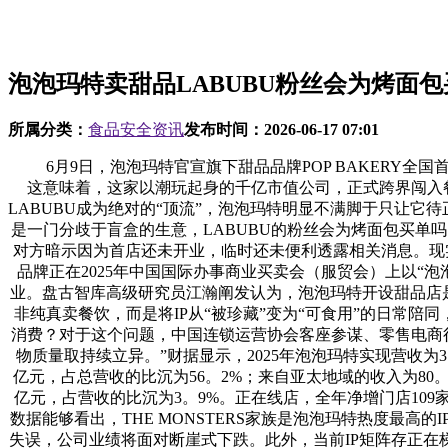
泡泡玛特卖甜品LABUBU粉丝会为烤面
所属分类：
食品安全资讯
发布时间：
2026-06-17 07:01
6月9日，泡泡玛特官宣旗下甜品品牌POP BAKERY全国
这意味着，这家以潮玩起身的千亿市值公司，正式跨界闯入餐饮赛
LABUBU成为绝对的“顶流”，泡泡玛特明显不满脚于只让
是一门分歧于盲盒的生意，LABUBU的粉丝会为烤面包买单吗
对方暗示因为首店还未开业，临时还未便利透露相关消息。现实上，
品牌正在2025年中国国际办事商业买卖会（服贸会）上以“泡泡玛特甜品
业。盘古智库高级研究员江瀚阐发认为，泡泡玛特开设甜品店是
非纯真卖餐饮，而是将IP从“被珍藏”变为“可食用”的日常陪
消费？对于这个问题，中国连锁运营协会客座参谋、零售电商行
物质量取持续立异。”财据显示，2025年泡泡玛特实现营收为37
亿元，占总营收的比沉为56。2%；来自亚太地域的收入为80。
亿元，占营收的比沉为3。9%。正在线店，全年净增门店109家。演
数据能够看出，THE MONSTERS家族是泡泡玛特热度最高
失误，公司业绩将面对断崖式下跌。此外，当前IP矩阵存正在梯