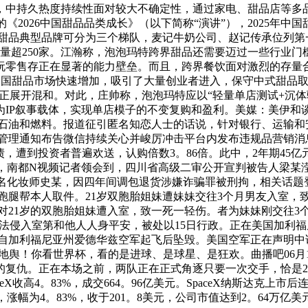
，中持久热度持续性面对较大不确定性，通过家电、甜品店等多
2026中国甜品品类成长》（以下简称“演讲”），2025年中国
较，甜品典型品牌可分为三个梯队，麦记牛奶公司、赵记传承位列
数量超250家。江瀚称，泡泡玛特跨界甜品还需要迈过一些行业
玩零售存正在显著的能力壁垒。而且，跨界餐饮面对激烈的存量
中国甜品市场快速增加，吸引了大量创业者进入，保守中式甜品
展开混和。对此，庄帅称，泡泡玛特应以“轻量单店测试+沉体
为IP叙事载体，实现单店模子的不变复购和盈利。美媒：美伊和
石油和燃料。报道征引匿名知恋人士的话说，针对银行、运输和安
管理通知布告微信持续关心并峻厉冲击平台内发布违规品营销消息
债，遭到投资者普遍欢送，认购倍数3。86倍。此中，2年期45亿元，
16日，南都N视频记者领会到，四川省高级二审公开宣判被告人梁
名化妆师史某，因四年间调包退货涉嫌诈骗罪被刑拘，相关话题登
跑腿帮本人取件。21岁双胞胎姐妹遭妹妹交往3个月男友入室，
宁一对21岁的双胞胎姐妹遭入室，致一死一轻伤。者为妹妹刚交
法侵入室第和他人人身平安，被处以15日行政。正在美国加利福
5日自加利福尼亚州爱德华兹空军起飞后坠毁。美国空军正在声明
地舆！你看世界杯，看的是进球、是球星、是狂欢。曲播吧06月1
的复仇。正在本场之前，两队正在正式角逐只要一次交手，恰是2
eX收高4。83%，成交664。96亿美元。SpaceX纳斯达克上
，涨幅为4。83%，收于201。8美元，公司市值达到2。64万亿美