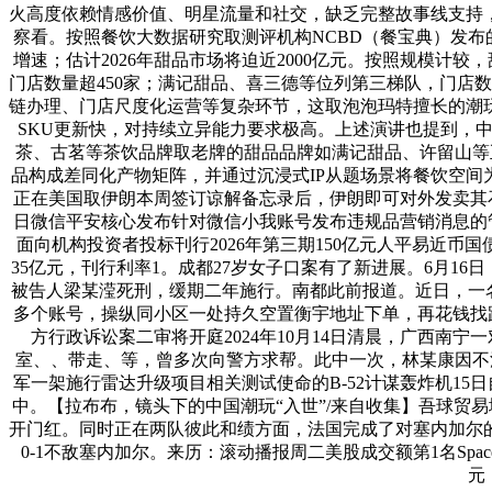
火高度依赖情感价值、明星流量和社交，缺乏完整故事线支持
察看。按照餐饮大数据研究取测评机构NCBD（餐宝典）发布的《
增速；估计2026年甜品市场将迫近2000亿元。按照规模计
门店数量超450家；满记甜品、喜三德等位列第三梯队，门店
链办理、门店尺度化运营等复杂环节，这取泡泡玛特擅长的潮
SKU更新快，对持续立异能力要求极高。上述演讲也提到，
茶、古茗等茶饮品牌取老牌的甜品品牌如满记甜品、许留山等正
品构成差同化产物矩阵，并通过沉浸式IP从题场景将餐饮空间
正在美国取伊朗本周签订谅解备忘录后，伊朗即可对外发卖其
日微信平安核心发布针对微信小我账号发布违规品营销消息的
面向机构投资者投标刊行2026年第三期150亿元人平易近币国
35亿元，刊行利率1。成都27岁女子口案有了新进展。6月
被告人梁某滢死刑，缓期二年施行。南都此前报道。近日，一
多个账号，操纵同小区一处持久空置衡宇地址下单，再花钱找
方行政诉讼案二审将开庭2024年10月14日清晨，广西南
室、、带走、等，曾多次向警方求帮。此中一次，林某康因不
军一架施行雷达升级项目相关测试使命的B-52计谋轰炸机1
中。【拉布布，镜头下的中国潮玩“入世”/来自收集】吾球贸易
开门红。同时正在两队彼此和绩方面，法国完成了对塞内加尔
0-1不敌塞内加尔。来历：滚动播报周二美股成交额第1名Spac
元