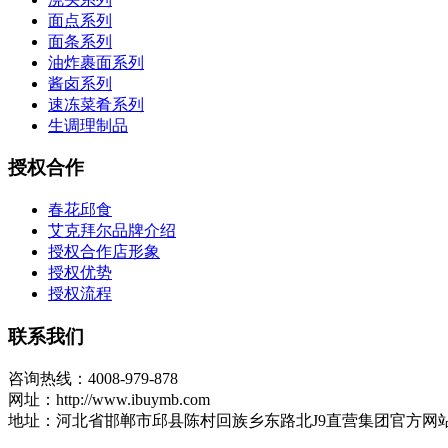
面点系列
面条系列
油炸裹面系列
酱卤系列
速冻菜肴系列
生调理制品
授权合作
春花邱食
艾克拜尔品牌介绍
授权合作店形象
授权优势
授权流程
联系我们
咨询热线：4008-979-878
网址：http://www.ibuymb.com
地址：河北省邯郸市邱县陈村回族乡东路北J9直营集团官方网