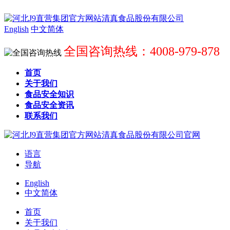
English
中文简体
全国咨询热线：4008-979-878
首页
关于我们
食品安全知识
食品安全资讯
联系我们
语言
导航
English
中文简体
首页
关于我们