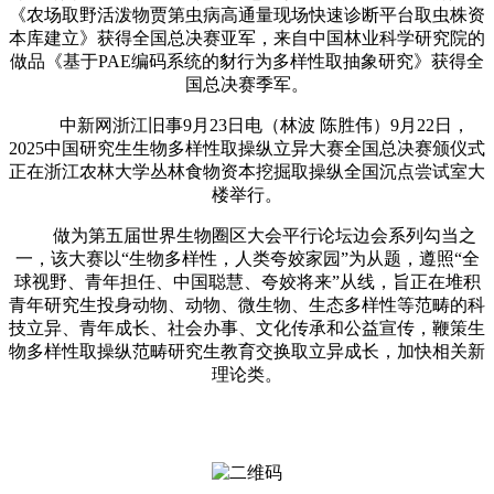
《农场取野活泼物贾第虫病高通量现场快速诊断平台取虫株资
本库建立》获得全国总决赛亚军，来自中国林业科学研究院的
做品《基于PAE编码系统的豺行为多样性取抽象研究》获得全
国总决赛季军。
中新网浙江旧事9月23日电（林波 陈胜伟）9月22日，
2025中国研究生生物多样性取操纵立异大赛全国总决赛颁仪式
正在浙江农林大学丛林食物资本挖掘取操纵全国沉点尝试室大
楼举行。
做为第五届世界生物圈区大会平行论坛边会系列勾当之
一，该大赛以“生物多样性，人类夸姣家园”为从题，遵照“全
球视野、青年担任、中国聪慧、夸姣将来”从线，旨正在堆积
青年研究生投身动物、动物、微生物、生态多样性等范畴的科
技立异、青年成长、社会办事、文化传承和公益宣传，鞭策生
物多样性取操纵范畴研究生教育交换取立异成长，加快相关新
理论类。