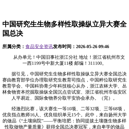
中国研究生生物多样性取操纵立异大赛全
国总决
所属分类：
食品安全资讯
发布时间：
2026-05-26 09:46
从办单元！中国旧事社浙江分社 地址！浙江省杭州市文
一西1199号中新大厦11楼 邮编！311100。
据引见，中国研究生生物多样性取操纵立异大赛全国总决
赛由教育部学位办理取研究生教育司指点，中国粹位取研究生
教育学会、中国科协青少年科技核心从办，浙江农林大学、丛
林食物资本挖掘取操纵全国沉点尝试室、浙江省杭州市临安区
人平易近、国际食物养分取平安协会承办。（完）。
经激烈比赛，该大赛生一等10项、二等32项、三等68项，
优良指点教师16人、优良组织单元15个。此中，来自扬州大学
的做品《“土壤病院”——平衡培肥：协同提拔土壤微生物多样
性取做物产量质量》获得全国总决赛冠军，来自卑学的做品