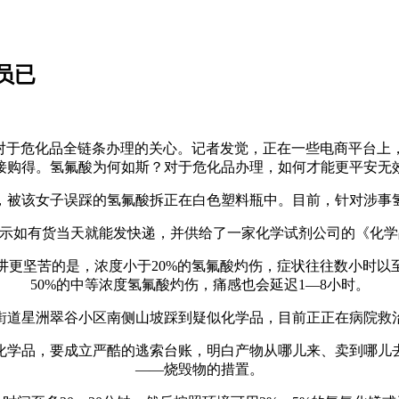
员已
危化品全链条办理的关心。记者发觉，正在一些电商平台上，“
接购得。氢氟酸为何如斯？对于危化品办理，如何才能更平安无
被该女子误踩的氢氟酸拆正在白色塑料瓶中。目前，针对涉事氢
示如有货当天就能发快递，并供给了一家化学试剂公司的《化学品
坚苦的是，浓度小于20%的氢氟酸灼伤，症状往往数小时以至2
50%的中等浓度氢氟酸灼伤，痛感也会延迟1—8小时。
闲林街道星洲翠谷小区南侧山坡踩到疑似化学品，目前正正在病院
学品，要成立严酷的逃索台账，明白产物从哪儿来、卖到哪儿去
——烧毁物的措置。