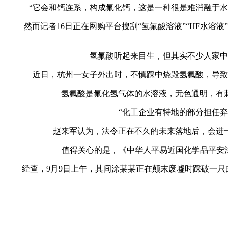
“它会和钙连系，构成氟化钙，这是一种很是难消融于水的
然而记者16日正在网购平台搜刮“氢氟酸溶液”“HF水溶液”
氢氟酸听起来目生，但其实不少人家中常
近日，杭州一女子外出时，不慎踩中烧毁氢氟酸，导致双
氢氟酸是氟化氢气体的水溶液，无色通明，有刺
“化工企业有特地的部分担任弃物
赵来军认为，法令正在不久的未来落地后，会进一
值得关心的是，《中华人平易近国化学品平安法（
经查，9月9日上午，其间涂某某正在颠末废墟时踩破一只白