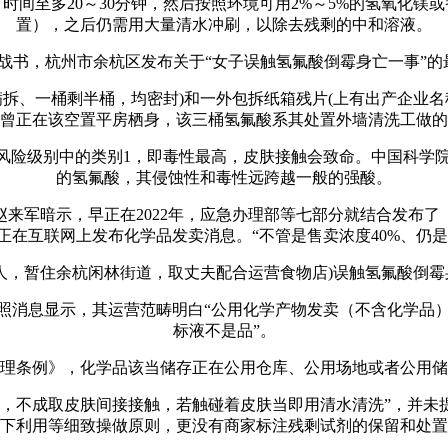
至多20～30分钟，然后按照环境可用2%～5%的氢氧化镁
置），之后仍需用大量清水冲刷，以除去残剩的中和溶液。
战书，杭州市余杭区发布关于“女子误触氢氟酸倒霉身亡一事”的
、一桶剩半桶，均密封)和一外包拆纸箱残片(上有出产企业名
5年期间曾正在该空置平房栖身，该三桶氢氟酸系其处置外墙清洗工做的儿
险级别中的类别1，即毒性最高，皮肤接触会致命。中国科学
的氢氟酸，其侵蚀性和毒性远跨越一般的强酸。
军暗示，早正在2022年，应急办理部等七部分就结合发布了
在互联网上发布化学品发卖消息。“不管是售卖浓度40%、仍是
人，暂住余杭闲林街道，取丈夫配合运营食物店)误触氢氟酸倒
消息显示，其运营范畴明白“公用化学产物发卖（不含化学品）
标液不是品”。
条例》，化学品该当储存正在公用仓库、公用场地或者公用储
不成取皮肤间接接触，若触碰着皮肤当即用清水清洗”，并未
下利用等细致操做原则，更没有商家标注残剩试剂的保留和处置