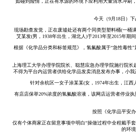
如碰到险情，正在有水源的环境下应利用大量清水冲刷，时间
今天（9月18日）下
现场勘查发觉，正在废墟处还有两个同类型塑料桶(一桶满拆
艾某发(男，1938年出生，湖北人)于2013年至201
根据《化学品分类和标签规范》，氢氟酸属于“急性毒性”风
上海理工大学办理学院院长、聪慧应急办理学院施行院长赵来
不得为平台内运营者供给化学品发卖消息发布办事，小我正
针对余杭区一女子涂某某(女，1974年出生，江西
有店店保举20%浓度的氢氟酸溶液，该网店运营者停业执照
按照《化学品平安办理
仅有个体商家正在留意事项中明白“操做过程中全程戴手套，
的环境