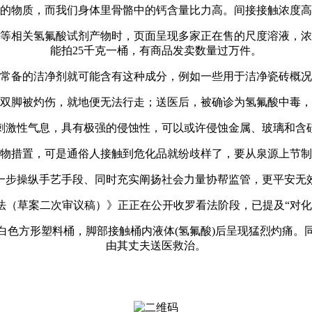
物质，而我们身体里骨骼中的钙含量比力高。间接接触浓度高
等相关氢氟酸试剂产物时，页面呈现多家正在售的尺度溶液，浓度
能拍25千克一桶，有商品发卖数量过万件。
备的洁净剂就可能含有这种成分，例如一些用于洁净瓷砖概况
脚被灼伤，就地便无法行走；送医后，被确诊为氢氟酸中毒，
激性气息，具有极强的侵蚀性，可以或许侵蚀金属、玻璃和含硅
措置，可是通俗人接触到危化品就纷歧样了，要从泉源上节制
步操纵手艺手段、同时充实阐扬社会力量协帮监管，更平安无效
草案二次审议稿）》正正在公开收罗看法阶段，已提及“对化
色方形塑料桶，脚部接触桶内液体(氢氟酸)后呈现猛烈灼痛。
由其丈夫送医救治。