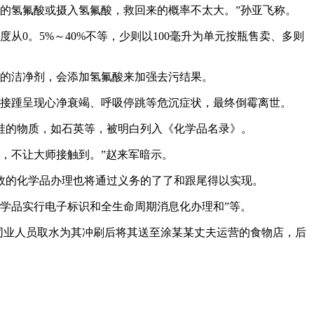
的氢氟酸或摄入氢氟酸，救回来的概率不太大。”孙亚飞称。
从0。5%～40%不等，少则以100毫升为单元按瓶售卖、多则
的洁净剂，会添加氢氟酸来加强去污结果。
接踵呈现心净衰竭、呼吸停跳等危沉症状，最终倒霉离世。
的物质，如石英等，被明白列入《化学品名录》。
，不让大师接触到。”赵来军暗示。
的化学品办理也将通过义务的了了和跟尾得以实现。
学品实行电子标识和全生命周期消息化办理和”等。
同业人员取水为其冲刷后将其送至涂某某丈夫运营的食物店，后