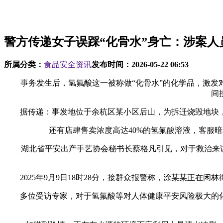
警方传递女子误踩“化骨水”身亡：涉案人
所属分类：
食品安全资讯
发布时间：
2026-05-22 06:53
事务发生后，氢氟酸这一被称做“化骨水”的化学品，激发对于
间
据传递：事发地位于余杭区某小区后山，为拆迁烧毁地块，
还有店肆售卖浓度高达40%的氢氟酸溶液，客服暗
湖北省平安出产手艺协会秘书长蔡格凡引见，对于救治来讲更
2025年9月9日18时28分，接群众报警称，涂某某正在
多位受访专家，对于氢氟酸等对人体健康平安风险极大的化