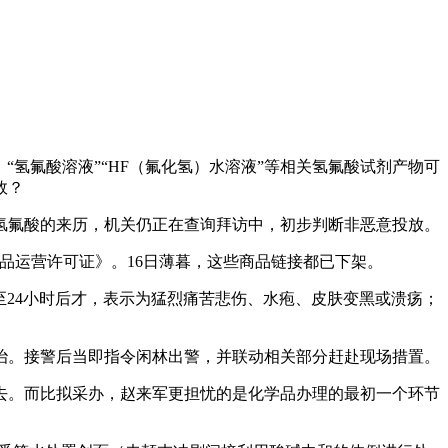
氢氟酸溶液”“HF（氟化氢）水溶液”等相关氢氟酸试剂产物可
效？
氟酸的来历，机关仍正在查询拜访中，初步判断非恶意投放。
运营许可证》。16日薄暮，这些商品链接都已下架。
4小时后才，表示为猛烈痛苦悲伤、水疱、皮肤变黑或溃疡‌；
救治。接警后当即指令闲林出警，并联动相关部分赶赴现场措置。
。而比拟采办，赵来军更担忧的是化学品办理的最初一个环节