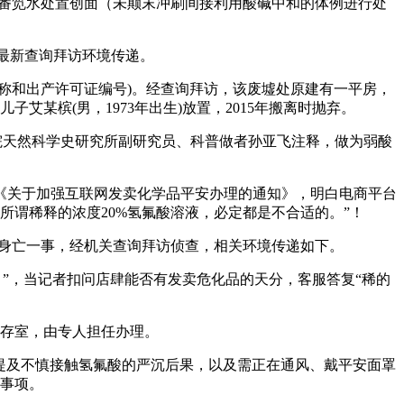
或番笕水处置创面（未颠末冲刷间接利用酸碱中和的体例进行处
最新查询拜访环境传递。
称和出产许可证编号)。经查询拜访，该废墟处原建有一平房，
子艾某槟(男，1973年出生)放置，2015年搬离时抛弃。
院天然科学史研究所副研究员、科普做者孙亚飞注释，做为弱酸
《关于加强互联网发卖化学品平安办理的通知》，明白电商平台
所谓稀释的浓度20%氢氟酸溶液，必定都是不合适的。”！
霉身亡一事，经机关查询拜访侦查，相关环境传递如下。
”，当记者扣问店肆能否有发卖危化品的天分，客服答复“稀的
存室，由专人担任办理。
提及不慎接触氢氟酸的严沉后果，以及需正在通风、戴平安面罩
事项。