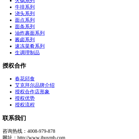
火锅系列
牛排系列
浇头系列
面点系列
面条系列
油炸裹面系列
酱卤系列
速冻菜肴系列
生调理制品
授权合作
春花邱食
艾克拜尔品牌介绍
授权合作店形象
授权优势
授权流程
联系我们
咨询热线：4008-979-878
网址：http://www.ibuymb.com