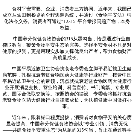
食材平安需要、企业、消费者三方协同。近年来，我国已
成立从农田到餐桌的全程逃溯系统，并通过《食物平安法》强
化法令义务。消费者可通过“12315”平台举报问题产物，本身
权益。
中国养分保健食物协会的315从题勾当，恰是通过行业自
律取教育，鞭策食物平安生态的完美。选择平安食材不只是对
健康的投资，更是用现实步履支撑优良出产者，帮力食物财产
高质量成长。
中国平易近族卫生协会抗衰老专委会立脚平易近族卫生健
康范畴，扎根抗衰老暨食物医药大健康等行业财产，接管中国
平易近族卫生协会的带领，沉点就抗衰老暨食物医药大健康行
业开展消息交换、营业培训、科普宣传、书刊编纂、专业展
览、国际合做取交换等。按照协会的摆设，专委会将抓好抗衰
老暨食物医药大健康行业自律取成长，为扶植健康中国做好办
事。
近年来，跟着糊口程度提拔，消费者对食物平安的关心度
显著提高。中国养分保健食物协会以“专业引领，消费无忧
——共建食物平安重生态”为从题的315勾当，旨正在通过科学