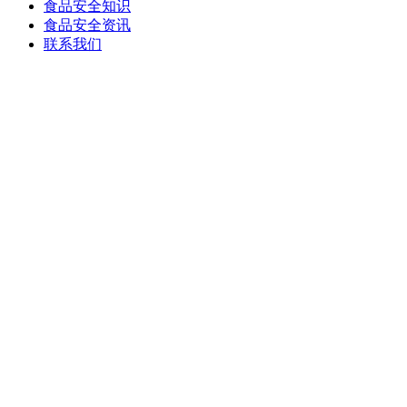
食品安全知识
食品安全资讯
联系我们