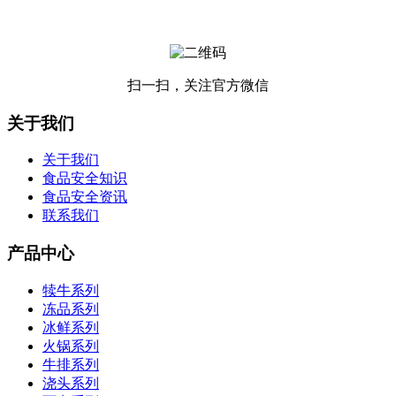
扫一扫，关注官方微信
关于我们
关于我们
食品安全知识
食品安全资讯
联系我们
产品中心
犊牛系列
冻品系列
冰鲜系列
火锅系列
牛排系列
浇头系列