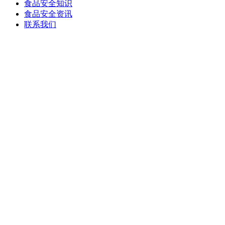
食品安全知识
食品安全资讯
联系我们