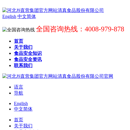
English
中文简体
全国咨询热线：4008-979-878
首页
关于我们
食品安全知识
食品安全资讯
联系我们
语言
导航
English
中文简体
首页
关于我们