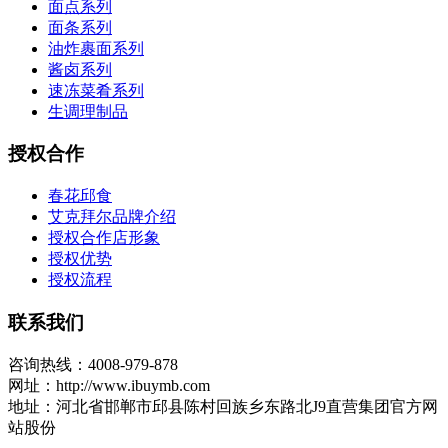
面点系列
面条系列
油炸裹面系列
酱卤系列
速冻菜肴系列
生调理制品
授权合作
春花邱食
艾克拜尔品牌介绍
授权合作店形象
授权优势
授权流程
联系我们
咨询热线：4008-979-878
网址：http://www.ibuymb.com
地址：河北省邯郸市邱县陈村回族乡东路北J9直营集团官方网
站股份