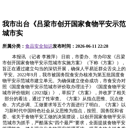
我市出台《吕梁市创开国家食物平安示范
城市实
所属分类：
食品安全知识
发布时间：
2026-06-11 22:28
本报讯 （记者 李雅萍） 日前，市委办、市办印发《吕梁
市创开国家食物平安示范城市实施方案》（下称《方案》），
旨正在通过建立勾当的深切开展，确保人平易近群众舌尖上的
平安。2022年9月，我市被国务院食安办核准为第五批国度食
物平安示范城市建立单元。为确保建立使命成功，市食安办对
照《国度食物平安示范城市评价取办理法子》《国度食物平安
城市评价细则（2023版）》，草拟了《方案》，并收罗了相关
部分的看法，通过了性审查。《方案》从指点思惟、沉点使
命、方式步调、工做要求等五个方面进行了明白。《方案》以
习新时代中国特色社会从义思惟为指点，按照、国务院和省
委、省关于食物平安工做的决策摆设，以创开国家食物平安示
范城市为抓手，严酷落实“四个最严”要求，全面提拔食物平安