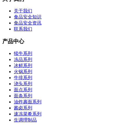
关于我们
食品安全知识
食品安全资讯
联系我们
产品中心
犊牛系列
冻品系列
冰鲜系列
火锅系列
牛排系列
浇头系列
面点系列
面条系列
油炸裹面系列
酱卤系列
速冻菜肴系列
生调理制品