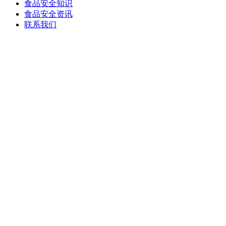
食品安全知识
食品安全资讯
联系我们