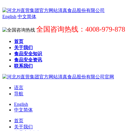
English
中文简体
全国咨询热线：4008-979-878
首页
关于我们
食品安全知识
食品安全资讯
联系我们
语言
导航
English
中文简体
首页
关于我们