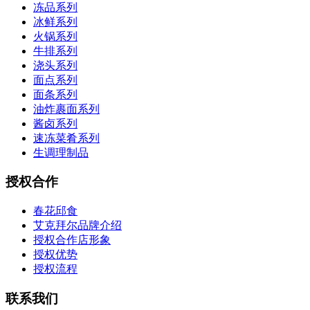
冻品系列
冰鲜系列
火锅系列
牛排系列
浇头系列
面点系列
面条系列
油炸裹面系列
酱卤系列
速冻菜肴系列
生调理制品
授权合作
春花邱食
艾克拜尔品牌介绍
授权合作店形象
授权优势
授权流程
联系我们