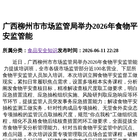
广西柳州市市场监管局举办2026年食物平
安监管能
所属分类：
食品安全知识
发布时间：
2026-06-11 22:28
近日，广西柳州市市场监管局举办2026年食物平安监管能
力提拔培训班，全市各级市场监管部分近100名营业、下层所
食物平安监管人员加入培训。本次培训立脚食物平安监督工做
现实，紧扣日常履职焦点需求，设置多项根本实务课程，分析
阐发食物平安查核目标，精准解读查核尺度取工做要求，明白
应急措置流程、应急抽检组织实施、风险研判取应急响应等环
节环节，提拔监管人员突发事务应急措置能力；解读食物平安
抽检监测工做实务，针对性肉成品专项抽检、无堂食外卖业态
专项抽检的监管沉点取抽检尺度，规范“你点我检”工做组织流
程，细化不及格食物后续核查措置闭环工做要求，全面提拔全
市食物平安分析管理能力。针对当前食物平安监管中的沉点、
难点问题，本次培训设置专项管理取沉点场合监管课程，破解