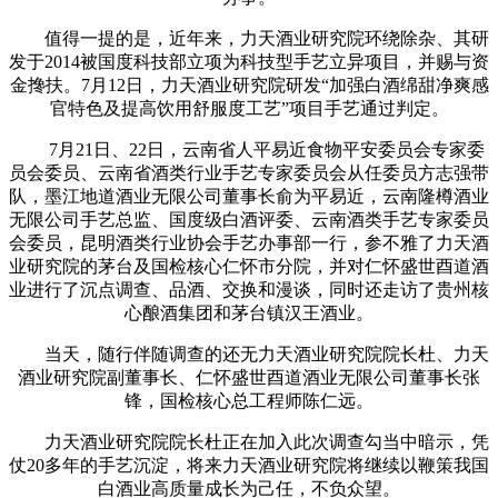
值得一提的是，近年来，力天酒业研究院环绕除杂、其研
发于2014被国度科技部立项为科技型手艺立异项目，并赐与资
金搀扶。7月12日，力天酒业研究院研发“加强白酒绵甜净爽感
官特色及提高饮用舒服度工艺”项目手艺通过判定。
7月21日、22日，云南省人平易近食物平安委员会专家委
员会委员、云南省酒类行业手艺专家委员会从任委员方志强带
队，墨江地道酒业无限公司董事长俞为平易近，云南隆樽酒业
无限公司手艺总监、国度级白酒评委、云南酒类手艺专家委员
会委员，昆明酒类行业协会手艺办事部一行，参不雅了力天酒
业研究院的茅台及国检核心仁怀市分院，并对仁怀盛世酉道酒
业进行了沉点调查、品酒、交换和漫谈，同时还走访了贵州核
心酿酒集团和茅台镇汉王酒业。
当天，随行伴随调查的还无力天酒业研究院院长杜、力天
酒业研究院副董事长、仁怀盛世酉道酒业无限公司董事长张
锋，国检核心总工程师陈仁远。
力天酒业研究院院长杜正在加入此次调查勾当中暗示，凭
仗20多年的手艺沉淀，将来力天酒业研究院将继续以鞭策我国
白酒业高质量成长为己任，不负众望。