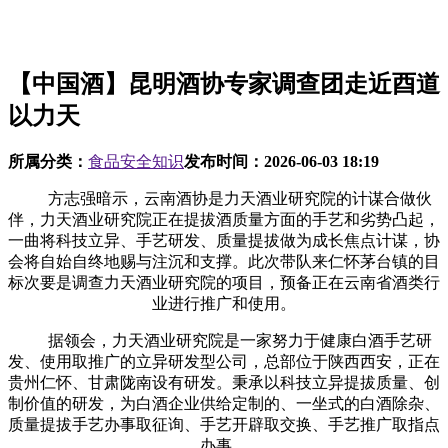
【中国酒】昆明酒协专家调查团走近酉道
以力天
所属分类：
食品安全知识
发布时间：
2026-06-03 18:19
方志强暗示，云南酒协是力天酒业研究院的计谋合做伙
伴，力天酒业研究院正在提拔酒质量方面的手艺和劣势凸起，
一曲将科技立异、手艺研发、质量提拔做为成长焦点计谋，协
会将自始自终地赐与注沉和支撑。此次带队来仁怀茅台镇的目
标次要是调查力天酒业研究院的项目，预备正在云南省酒类行
业进行推广和使用。
据领会，力天酒业研究院是一家努力于健康白酒手艺研
发、使用取推广的立异研发型公司，总部位于陕西西安，正在
贵州仁怀、甘肃陇南设有研发。秉承以科技立异提拔质量、创
制价值的研发，为白酒企业供给定制的、一坐式的白酒除杂、
质量提拔手艺办事取征询、手艺开辟取交换、手艺推广取指点
办事。