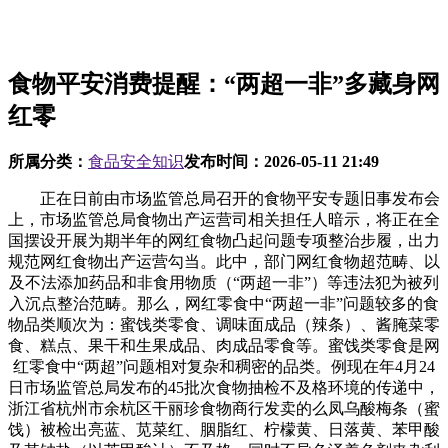
食物平安消费提醒：“两超一非”多藏身网
红零
所属分类：
食品安全知识
发布时间：
2026-05-11 21:49
正在日前由市场监管总局召开的食物平安专题旧事发布会
上，市场监管总局食物出产运营司相关担任人暗示，将正在全
国摆设开展为期半年的网红食物凸起问题专项整治步履，出力
规范网红食物出产运营勾当。此中，部门网红食物超范畴、以
及不法添加药品和非食用物质（“两超一非”）等违法犯为被列
入沉点整治范畴。那么，网红零食中“两超一非”问题较多的食
物品类顺次为：蜜饯类零食、调味面成品（辣条）、酱腌菜零
食、糕点、果干和生果成品、肉成品零食等。蜜饯类零食是网
红零食中“两超”问题相对复杂和稠密的品类。例现在年4月24
日市场监管总局发布的45批次食物抽检不及格环境的传递中，
浙江省杭州市余杭区干丽珍食物商行发卖的么凤乌酸梅条（蜜
饯）被检出亮蓝、苋菜红、胭脂红、柠檬黄、日落黄、苯甲酸