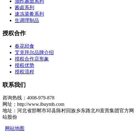
油炸裹面系列
酱卤系列
速冻菜肴系列
生调理制品
授权合作
春花邱食
艾克拜尔品牌介绍
授权合作店形象
授权优势
授权流程
联系我们
咨询热线：4008-979-878
网址：http://www.ibuymb.com
地址：河北省邯郸市邱县陈村回族乡东路北J9直营集团官方网
站股份
网站地图