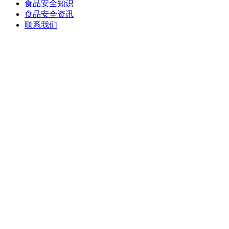
食品安全知识
食品安全资讯
联系我们