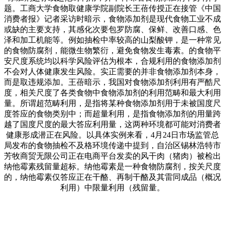
题。工商大学食物取健康学院副院长王蓓传授正在接管《中国
消费者报》记者采访时暗示，食物添加剂是现代食物工业不成
或缺的主要支持，其感化次要包罗防腐、保鲜、改善口感、色
泽和加工机能等。例如抽检中率较高的山梨酸钾，是一种常见
的食物防腐剂，能微生物繁衍，避免食物发生毒素。的食物平
安尺度系统均以科学风险评估为根本，合规利用的食物添加剂
不会对人体健康发生风险。实正需要的并非食物添加剂本身，
而是取违规添加。王蓓暗示，我国对食物添加剂利用有严酷尺
度，相关尺度了各类食物中食物添加剂的利用范畴和最大利用
量。所谓超范畴利用，是指将某种食物添加剂用于未被国度尺
度答应的食物类别中；而超量利用，是指食物添加剂的用量跨
越了国度尺度的最大答应利用量，这两种环境都可能对消费者
健康形成潜正在风险。以具体实例来看，4月24日市场监管总
局发布的食物抽检不及格环境传递中提到，自治区锡林浩特市
芳牧商贸无限公司正在电商平台发卖的风干肉（猪肉）被检出
纳他霉素残留量超标。纳他霉素是一种食物防腐剂，按关尺度
的，纳他霉素仅答应正在干酪、再制干酪及其雷同成品（概况
利用）中限量利用（残留量。